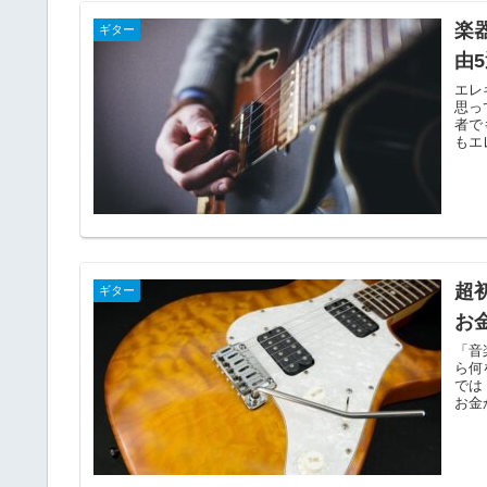
楽
ギター
由
エレ
思っ
者で
もエ
超
ギター
お
「音
ら何
では
お金