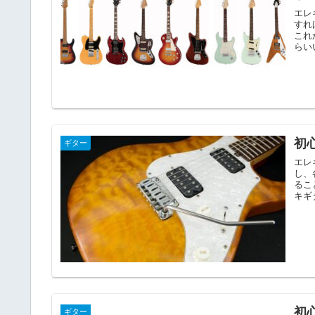
エレ
すれ
これ
らい
初
ギター
エレ
し、
るこ
キギ
初
ギター