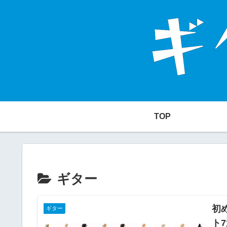
TOP
ギター
初
ギター
ト