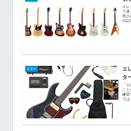
エレ
て迷
売さ
の記
エ
ギター
タ
「エ
こと
練習
では