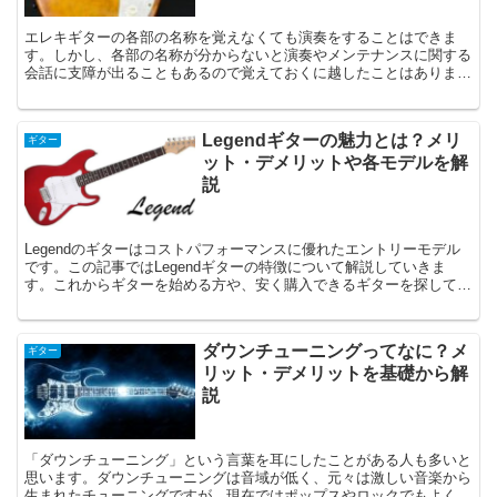
エレキギターの各部の名称を覚えなくても演奏をすることはできま
す。しかし、各部の名称が分からないと演奏やメンテナンスに関する
会話に支障が出ることもあるので覚えておくに越したことはありませ
ん。この記事ではエレキギターの各部の名称と簡単な解説をしていき
ます。
Legendギターの魅力とは？メリ
ギター
ット・デメリットや各モデルを解
説
Legendのギターはコストパフォーマンスに優れたエントリーモデル
です。この記事ではLegendギターの特徴について解説していきま
す。これからギターを始める方や、安く購入できるギターを探してい
る方にとってLegendギターは選択肢の一つとなるでしょう。
ダウンチューニングってなに？メ
ギター
リット・デメリットを基礎から解
説
「ダウンチューニング」という言葉を耳にしたことがある人も多いと
思います。ダウンチューニングは音域が低く、元々は激しい音楽から
生まれたチューニングですが、現在ではポップスやロックでもよく使