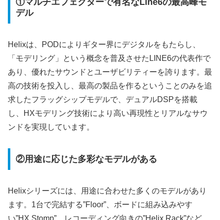
①マルチエフェクターで有名なLine6の最高峰モ
デル
Helixは、PODによりギター界にデジタルをもたらし、
「モデリング」という概念を普及させたLINE6の代表作で
あり、優れたサウンドとユーザビリティーを誇ります。最
高の技術を投入し、最高の製品を作るということのみを追
求したフラッグシップモデルで、デュアルDSPを搭載
し、HXモデリング技術により高い再現性とリアルなサウ
ンドを実現しています。
②用途に応じた多彩なモデルがある
Helixシリーズには、用途に合わせた多くのモデルがあり
ます。1台で完結する”Floor”、ボードに組み込みやす
い”HX Stomp”、レコーディング向きの”Helix Rack”など、