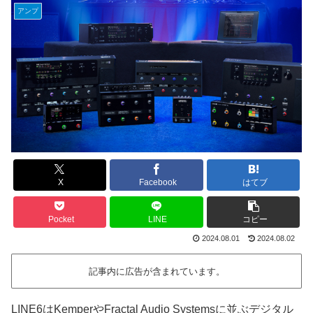
アンプ
X
Facebook
はてブ
Pocket
LINE
コピー
2024.08.01
2024.08.02
記事内に広告が含まれています。
LINE6はKemperやFractal Audio Systemsに並ぶデジタル