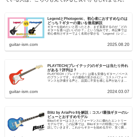
LegendとPhotogenic、初心者におすすめなのは
どっち？ギターの違いを徹底解説
ギターを始めたいと思ったとき、まず直面するのが「どの
ギターを選べばいいのか？」という悩みです。本記事では
初心者向けギターでよく名前が挙がる 「Legend（レジェ
ンド）」 と 「Photogenic（フォトジェニック）」を徹底
的に比較していきます。
guitar-ism.com
2025.08.20
PLAYTECH(プレイテック)のギターは当たり外れ
がある？評判は？
PLAYTECH（プレイテック）は最も安価なギター／ベース
のブランドです。その価格の安さゆえに、コストパフォー
マンスを評価する声と、品質に不安を感じる声がありま
す。この記事ではプレイテックのギターについて、特徴や
メリットとデメリットを紹介します。
guitar-ism.com
2024.03.07
Blitz by AriaPro IIを解説：コスパ最強ギターのレ
ビューとおすすめモデル
Blitzのギターはコストパフォーマンスに優れたエントリー
モデルです。この記事では、Blitzギターの特徴について解
説していきます。これからギターを始める方や、安く購入
できるギターを探している方にとってBlitzギターは選択肢
の一つとなるでしょう。