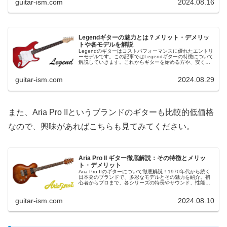
guitar-ism.com
2024.08.16
Legendギターの魅力とは？メリット・デメリッ
トや各モデルを解説
Legendのギターはコストパフォーマンスに優れたエントリ
ーモデルです。この記事ではLegendギターの特徴について
解説していきます。これからギターを始める方や、安く購
入できるギターを探している方にとってLegendギターは選
択肢の一つとなるでしょう。
guitar-ism.com
2024.08.29
また、Aria Pro IIというブランドのギターも比較的低価格
なので、興味があればこちらも見てみてください。
Aria Pro II ギター徹底解説：その特徴とメリッ
ト・デメリット
Aria Pro IIのギターについて徹底解説！1970年代から続く
日本発のブランドで、多彩なモデルとその魅力を紹介。初
心者からプロまで、各シリーズの特長やサウンド、性能を
詳しくレビューし、選び方やおすすめポイントも解説しま
す。ギター購入の参考にぜひ！
guitar-ism.com
2024.08.10