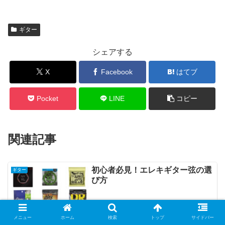
ギター
シェアする
X
Facebook
はてブ
Pocket
LINE
コピー
関連記事
初心者必見！エレキギター弦の選
ギター
び方
メニュー
ホーム
検索
トップ
サイドバー
エレキギターの弦は各メーカーから様々な種類のものが発売されてい