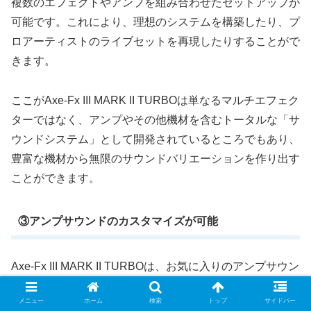
複数のエフェクトやアンプを組み合わせたセットアップが
可能です。これにより、理想のシステムを構築したり、プ
ロアーティストのライブセットを再現したりすることがで
きます。
ここがAxe-Fx III M
A
R
K
II TURBOは単なるマルチエフェク
ターではなく、アンプやその他機材を含むトータルな「サ
ウンドシステム」として開発されているところでもあり、
豊富な機材から無限のサウンドバリエーションを作り出す
ことができます。
③アンプサウンドのカスタマイズが可能
Axe-Fx III MARK II TURBOは、お気に入りのアンプサウン
ドに満足していても、さらに理想のサウンドを追求できま
メニュー
ホーム
検索
トップ
サイドバー
す。プリアンプやパワーアンプのカスタマイズ、豊富なキ