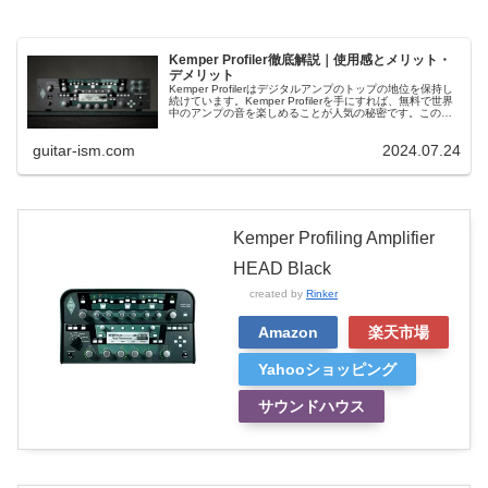
Kemper Profiler徹底解説｜使用感とメリット・
デメリット
Kemper Profilerはデジタルアンプのトップの地位を保持し
続けています。Kemper Profilerを手にすれば、無料で世界
中のアンプの音を楽しめることが人気の秘密です。この記
事ではKemper Profilerの基本的な部分から解説していきま
す。
guitar-ism.com
2024.07.24
Kemper Profiling Amplifier
HEAD Black
created by
Rinker
Amazon
楽天市場
Yahooショッピング
サウンドハウス