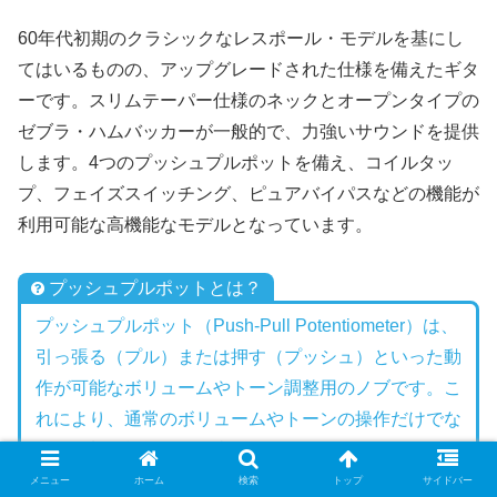
60年代初期のクラシックなレスポール・モデルを基にし
てはいるものの、アップグレードされた仕様を備えたギタ
ーです。スリムテーパー仕様のネックとオープンタイプの
ゼブラ・ハムバッカーが一般的で、力強いサウンドを提供
します。4つのプッシュプルポットを備え、コイルタッ
プ、フェイズスイッチング、ピュアバイパスなどの機能が
利用可能な高機能なモデルとなっています。
プッシュプルポットとは？
プッシュプルポット（Push-Pull Potentiometer）は、
引っ張る（プル）または押す（プッシュ）といった動
作が可能なボリュームやトーン調整用のノブです。こ
れにより、通常のボリュームやトーンの操作だけでな
く、追加の機能を組み込むことができます。例えば、
ハムバッカーの搭載されたギターでは、プッシュプル
メニュー
ホーム
検索
トップ
サイドバー