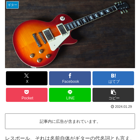
ギター
X
Facebook
はてブ
Pocket
LINE
コピー
2024.01.29
記事内に広告が含まれています。
レスポール、それは名前自体がギターの代名詞とも言え、