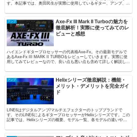
す。本記事では、奥田民生が実際に使用しているギター、アンプ、エ
フェクターを型番付きで詳しく解説。彼のサウンドの秘密に迫りま
す。
Axe-Fx III Mark II Turboの魅力を
アンプ
徹底解析！実際に使ってみてのレ
ビューと感想
ハイエンドギタープロセッサーの代表格Axe-Fx。その最新モデルで
あるAxe-Fx III MARK II TURBOをレビューしていきます。実際に使
用してみてレビューなので、良い点も悪い点も含めて詳しく解説して
いきます。
Helixシリーズ徹底解説：機能・
アンプ
メリット・デメリットを完全ガイ
ド
LINE6はデジタルアンプ/マルチエフェクターのトップブランドで
す。そのLINE6によるギタープロセッサーがHelixシリーズです。この
記事では、Helixシリーズの概要、モデル一覧、各モデルの違いや特
徴について比較・レビューします。